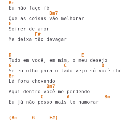
Bm
              Bm7
G
         F#
Me deixa tão devagar

D                        E
G                  C            D        
Bm
             Bm7
           G        A            Bm
Eu já não posso mais te namorar

(Bm     G     F#)