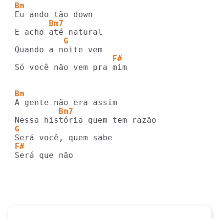
Bm
       Bm7
          G
                    F#
Só você não vem pra mim

Bm
         Bm7
G
F#
Será que não