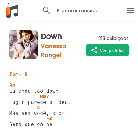
Procurar música...
Down
213
exibições
Vanessa
Compartilhar
Rangel
Tom: D
Bm
          Bm7
         G
            F#
Será que dá pé
