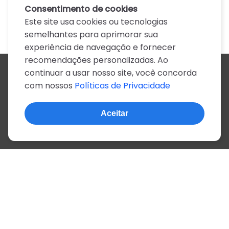
Consentimento de cookies
Este site usa cookies ou tecnologias
semelhantes para aprimorar sua
experiência de navegação e fornecer
recomendações personalizadas. Ao
continuar a usar nosso site, você concorda
Todos os artistas
com nossos
Políticas de Privacidade
A
B
C
D
E
F
G
H
I
J
K
L
M
N
O
P
Q
R
S
T
U
V
W
X
Y
Z
0-9
Aceitar
© 2022, mais de 2 milhões de cifras e letras
Sobre o site
Privacidade
Termos de uso
Português
Inglês