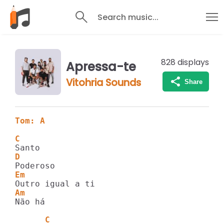
Search music...
828
displays
Apressa-te
Vitohria Sounds
Share
Tom: A
C
D
Em
Am
Não há

      C