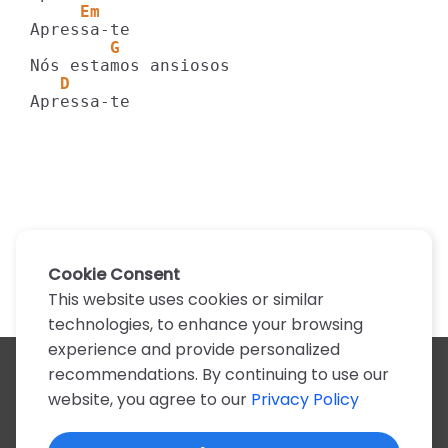
     Em
        G
   D
Apressa-te
Cookie Consent
This website uses cookies or similar
technologies, to enhance your browsing
experience and provide personalized
recommendations. By continuing to use our
All artists
website, you agree to our
Privacy Policy
A
B
C
D
E
F
G
H
I
J
K
L
M
N
O
P
Q
R
S
T
U
V
W
X
Y