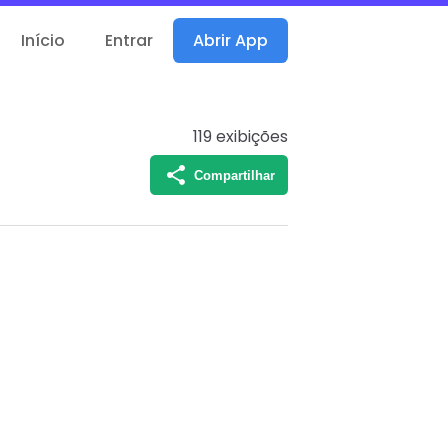
Início
Entrar
Abrir App
119
exibições
Compartilhar