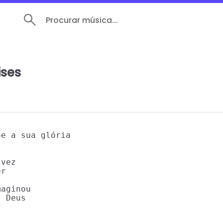
Procurar música...
ses
e a sua glória

vez

r

aginou

 Deus
