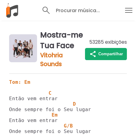
Procurar música...
Mostra-me
53285
exibições
Tua Face
Vitohria
Compartilhar
Sounds
Tom: Em
             C
                     D
              Em
                  G/B
Onde sempre foi o Seu lugar
