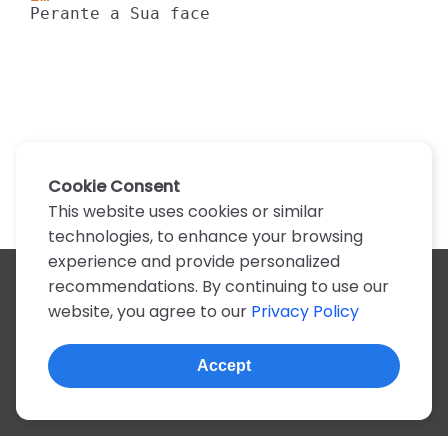
Perante a Sua face
Cookie Consent
This website uses cookies or similar
technologies, to enhance your browsing
experience and provide personalized
recommendations. By continuing to use our
All artists
website, you agree to our
Privacy Policy
A
B
C
D
E
F
G
H
I
J
K
L
M
N
O
P
Q
R
S
T
U
V
W
X
Y
Z
0-9
Accept
© 2022, more than 2 million tabs and lyrics