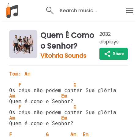
Search music...
Quem É Como
2032
displays
o Senhor?
Share
Vitohria Sounds
Tom: Am
   F                 G         
Am               Em
   F                 G         
Am               Em
Quem é como o Senhor?

F           G       Am  Em