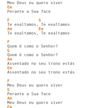
Em
Perante a Sua face

F            G
Am           Em
Te exaltamos, Te exaltamos

F             
G
Am
Em
Assentado no seu trono estás

F 
G
Am 
Em