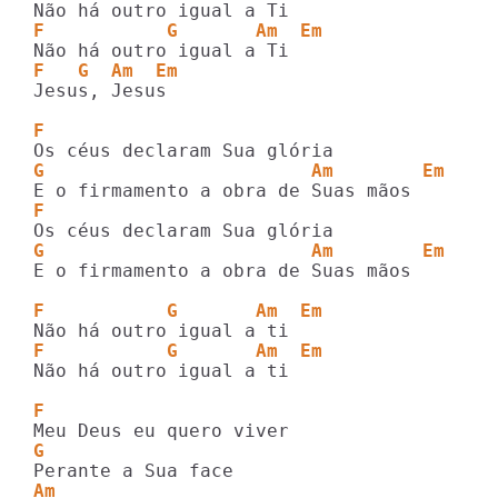
F           G       Am  Em
F   G  Am  Em
Jesus, Jesus

F      
G                        Am        Em
F      
G                        Am        Em
E o firmamento a obra de Suas mãos

F           G       Am  Em
F           G       Am  Em
Não há outro igual a ti

F 
G
Am 