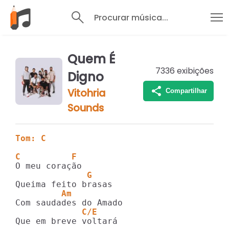
Procurar música...
Quem É
7336
exibições
Digno
Vitohria
Compartilhar
Sounds
Tom: C
C          F
              G
         Am        
             C/E
Que em breve voltará
