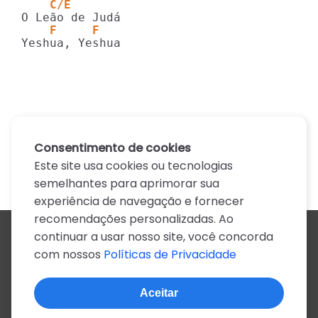
    C/E
    F     F
Consentimento de cookies
Este site usa cookies ou tecnologias
semelhantes para aprimorar sua
experiência de navegação e fornecer
recomendações personalizadas. Ao
continuar a usar nosso site, você concorda
Todos os artistas
com nossos
Políticas de Privacidade
A
B
C
D
E
F
G
H
I
J
K
L
M
N
O
P
Q
R
S
T
U
V
W
X
Y
Z
0-9
Aceitar