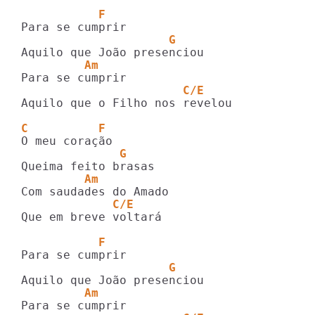
           F
                     G 
         Am
                       C/E
Aquilo que o Filho nos revelou

C          F
              G
         Am        
             C/E
Que em breve voltará

           F
                     G 
         Am