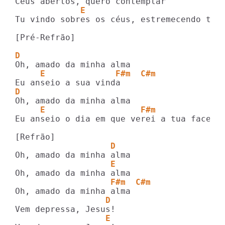
             E                           
Tu vindo sobres os céus, estremecendo toda
[Pré-Refrão]

D      
     E              F#m  C#m
D
     E                   F#m             
Eu anseio o dia em que verei a tua face em
                   D
                   E
                   F#m  C#m
                  D
                  E