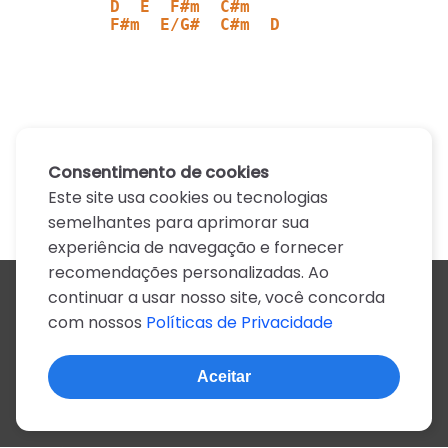
        D  E  F#m  C#m 
        F#m  E/G#  C#m  D
Consentimento de cookies
Este site usa cookies ou tecnologias
semelhantes para aprimorar sua
experiência de navegação e fornecer
recomendações personalizadas. Ao
continuar a usar nosso site, você concorda
Todos os artistas
com nossos
Políticas de Privacidade
A
B
C
D
E
F
G
H
I
J
K
L
M
N
O
P
Q
R
S
T
U
V
W
X
Y
Z
0-9
Aceitar