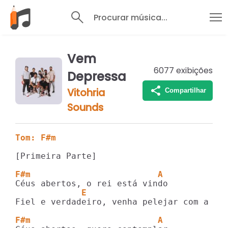
Procurar música...
Vem
6077
exibições
Depressa
Vitohria
Compartilhar
Sounds
Tom: F#m
[Primeira Parte]

F#m                         A
             E                           
Fiel e verdadeiro, venha pelejar com a jus
F#m                         A