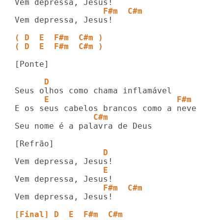
                  F#m  C#m
Vem depressa, Jesus!

( D  E  F#m  C#m )
( D  E  F#m  C#m )
[Ponte]

      D
      E                          F#m
                C#m
Seu nome é a palavra de Deus

                  D
                  E
                  F#m  C#m
Vem depressa, Jesus!

[Final] D  E  F#m  C#m 