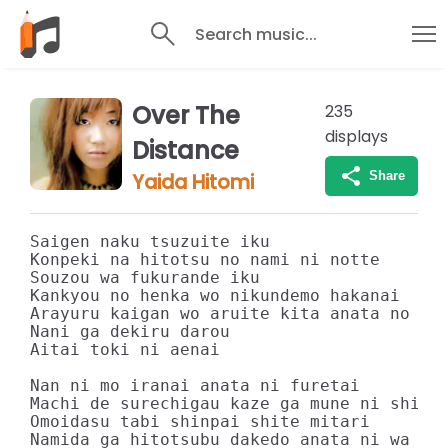
Search music...
Over The
235
displays
Distance
Share
Yaida Hitomi
Saigen naku tsuzuite iku

Konpeki na hitotsu no nami ni notte

Souzou wa fukurande iku

Kankyou no henka wo nikundemo hakanai

Arayuru kaigan wo aruite kita anata no mun
Nani ga dekiru darou

Aitai toki ni aenai

Nan ni mo iranai anata ni furetai

Machi de surechigau kaze ga mune ni shimir
Omoidasu tabi shinpai shite mitari

Namida ga hitotsubu dakedo anata ni wa tod