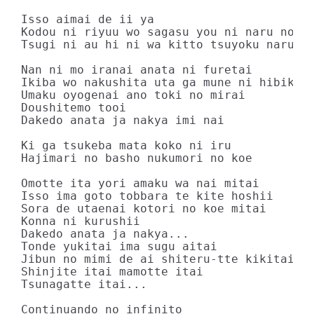
Isso aimai de ii ya

Kodou ni riyuu wo sagasu you ni naru no na
Tsugi ni au hi ni wa kitto tsuyoku naru

Nan ni mo iranai anata ni furetai

Ikiba wo nakushita uta ga mune ni hibiku

Umaku oyogenai ano toki no mirai

Doushitemo tooi

Dakedo anata ja nakya imi nai

Ki ga tsukeba mata koko ni iru

Hajimari no basho nukumori no koe

Omotte ita yori amaku wa nai mitai

Isso ima goto tobbara te kite hoshii

Sora de utaenai kotori no koe mitai

Konna ni kurushii

Dakedo anata ja nakya...

Tonde yukitai ima sugu aitai

Jibun no mimi de ai shiteru-tte kikitai no
Shinjite itai mamotte itai

Tsunagatte itai...

Continuando no infinito
