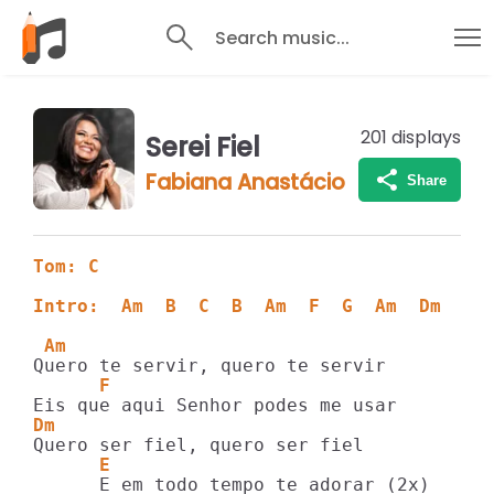
Search music...
201
displays
Serei Fiel
Fabiana Anastácio
Share
Tom: C
Intro:  Am  B  C  B  Am  F  G  Am  Dm
 Am
      F
Dm
      E
      E em todo tempo te adorar (2x)
