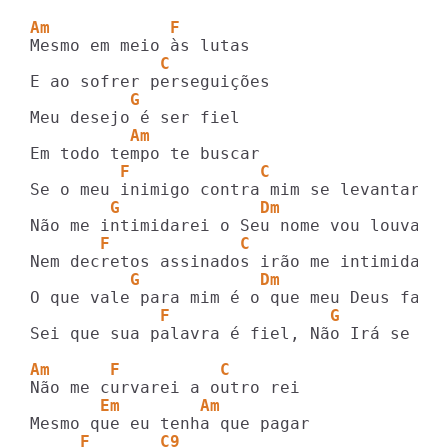
Am            F
             C
          G
          Am
         F             C
        G              Dm
       F             C
          G            Dm
             F                G
Sei que sua palavra é fiel, Não Irá se Inv
Am      F          C
       Em        Am
     F       C9