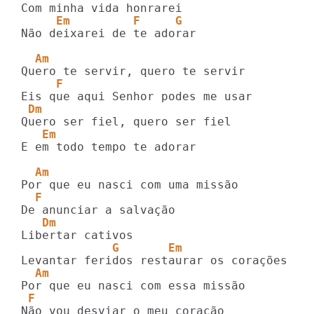
     Em         F     G
Não deixarei de te adorar

  Am
     F
 Dm
   Em
E em todo tempo te adorar

  Am
  F
   Dm
             G       Em
  Am
 F