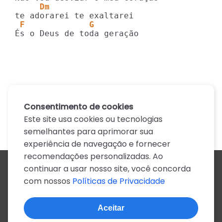
     Dm
 F             G
És o Deus de toda geração
Consentimento de cookies
Este site usa cookies ou tecnologias
semelhantes para aprimorar sua
experiência de navegação e fornecer
recomendações personalizadas. Ao
continuar a usar nosso site, você concorda
Todos os artistas
com nossos
Políticas de Privacidade
A
B
C
D
E
F
G
H
I
J
K
L
M
N
O
P
Q
R
S
T
U
V
W
X
Y
Z
0-9
Aceitar