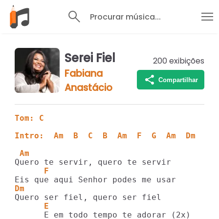
Procurar música...
Serei Fiel
200
exibições
Fabiana
Compartilhar
Anastácio
Tom: C
Intro:  Am  B  C  B  Am  F  G  Am  Dm
 Am
      F
Dm
      E
      E em todo tempo te adorar (2x)
