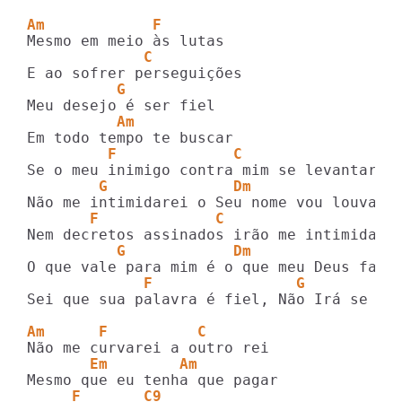
Am            F
             C
          G
          Am
         F             C
        G              Dm
       F             C
          G            Dm
             F                G
Sei que sua palavra é fiel, Não Irá se Inv
Am      F          C
       Em        Am
     F       C9