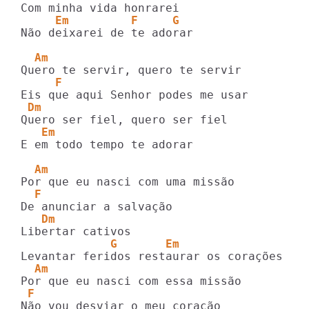
     Em         F     G
Não deixarei de te adorar

  Am
     F
 Dm
   Em
E em todo tempo te adorar

  Am
  F
   Dm
             G       Em
  Am
 F