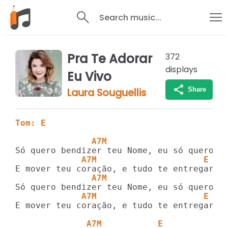
Search music...
Pra Te Adorar
372
displays
Eu Vivo
Share
Laura Souguellis
Tom: E
               A7M                       
             A7M                     E
               A7M                       
             A7M                     E
E mover teu coração, e tudo te entregar

              A7M           E            