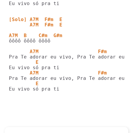
Eu vivo só pra ti

[Solo] A7M  F#m  E
       A7M  F#m  E
A7M  B    C#m  G#m
ôôôô ôôôô ôôôô

       A7M                    F#m
         E
       A7M                    F#m
         E
Eu vivo só pra ti