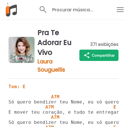
Procurar música...
Pra Te
Adorar Eu
371
exibições
Vivo
Compartilhar
Laura
Souguellis
Tom: E
               A7M                       
             A7M                     E
               A7M                       