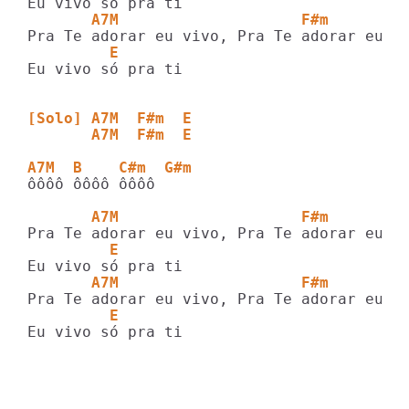
       A7M                    F#m
         E
Eu vivo só pra ti

[Solo] A7M  F#m  E
       A7M  F#m  E
A7M  B    C#m  G#m
ôôôô ôôôô ôôôô

       A7M                    F#m
         E
       A7M                    F#m
         E
Eu vivo só pra ti