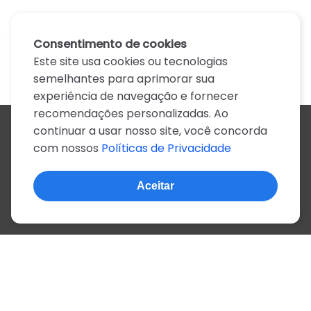
Consentimento de cookies
Este site usa cookies ou tecnologias
semelhantes para aprimorar sua
experiência de navegação e fornecer
recomendações personalizadas. Ao
continuar a usar nosso site, você concorda
Todos os artistas
com nossos
Políticas de Privacidade
A
B
C
D
E
F
G
H
I
J
K
L
M
N
O
P
Q
R
S
T
U
V
W
X
Y
Z
0-9
Aceitar
© 2022, mais de 2 milhões de cifras e letras
Sobre o site
Privacidade
Termos de uso