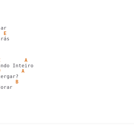
  E
rás

E        A
#       A
      B