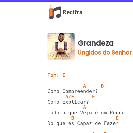
Grandeza
Ungidos do Senhor
Tom: E
            A     B
      A/E      E
            A
        B              E
Do que és Capaz de Fazer
