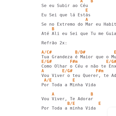
               A   B
                 E
                 A
    B                       
Até Ali eu Sei que Tu me Guia
Refrão 2x:

A/C#         B/D#           
E/G#       F#m           E/G
A       E/G#         F#m    
 A/E        E
Por Toda a Minha Vida

    A              B
          B/E         E
Por Toda a minha Vida