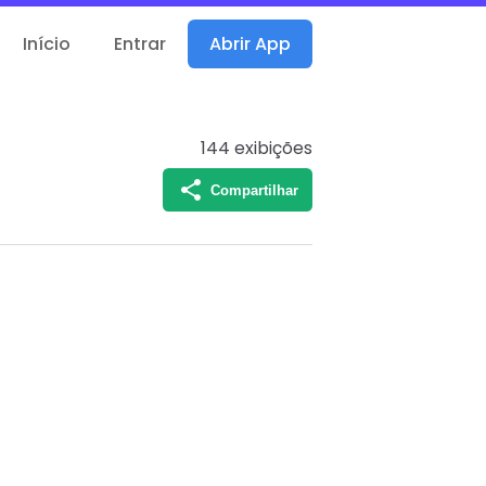
Início
Entrar
Abrir App
144
exibições
Compartilhar