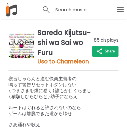
Search music...
Saredo Kijutsu-
85
displays
shi wa Sai wo
Furu
Share
Uso to Chameleon
寝言しゃらんと進む快楽主義者の

鳴らす警告リセットボタンはない

(つまさきを煙に巻く)誰もが目くらまし

(猫騙しひらひらと)幼子にならえ

ルートはぐれると許されないのなら

ゲームは離脱できた道から壊せ

さあ踊れや歌え
