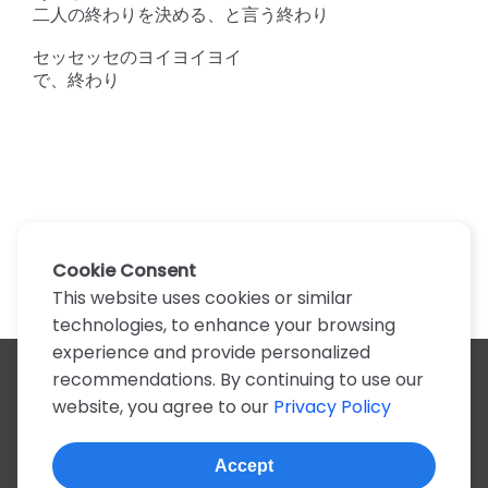
二人の終わりを決める、と言う終わり

セッセッセのヨイヨイヨイ

で、終わり
Cookie Consent
This website uses cookies or similar
technologies, to enhance your browsing
experience and provide personalized
recommendations. By continuing to use our
All artists
website, you agree to our
Privacy Policy
A
B
C
D
E
F
G
H
I
J
K
L
M
N
O
P
Q
R
S
T
U
V
W
X
Y
Z
0-9
Accept