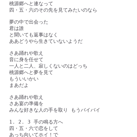
桃源郷へと連なって

四・五・六のその先を見てみたいのなら

夢の中で出会った

君は誰

と聞いても返事はなく

ああどうやら生きていないようだ

さあ踊れや歌え

音に身を任せて

一人と二人、寂しくないのはどっち

桃源郷へと夢を見て

もういいかい

まあだよ

さあ踊れや歌え

さあ宴の準備を

みんな好きな人の手を取り もうバイバイ

1. 2. 3 手の鳴る方へ

四・五・六で恋をして

あっち向いてホイ！で
