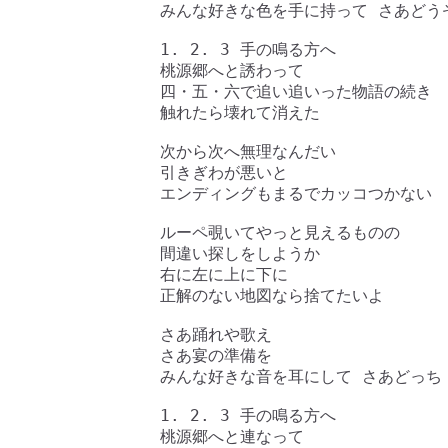
みんな好きな色を手に持って さあどうぞ
1. 2. 3 手の鳴る方へ

桃源郷へと誘わって

四・五・六で追い追いった物語の続き

触れたら壊れて消えた

次から次へ無理なんだい

引きぎわが悪いと

エンディングもまるでカッコつかない

ルーペ覗いてやっと見えるものの

間違い探しをしようか

右に左に上に下に

正解のない地図なら捨てたいよ

さあ踊れや歌え

さあ宴の準備を

みんな好きな音を耳にして さあどっち

1. 2. 3 手の鳴る方へ

桃源郷へと連なって
