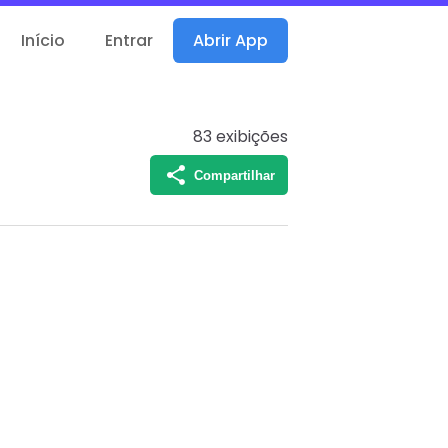
Início
Entrar
Abrir App
83
exibições
Compartilhar