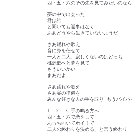
四・五・六のその先を見てみたいのなら

夢の中で出会った

君は誰

と聞いても返事はなく

ああどうやら生きていないようだ

さあ踊れや歌え

音に身を任せて

一人と二人、寂しくないのはどっち

桃源郷へと夢を見て

もういいかい

まあだよ

さあ踊れや歌え

さあ宴の準備を

みんな好きな人の手を取り もうバイバイ
1. 2. 3 手の鳴る方へ

四・五・六で恋をして

あっち向いてホイ！で

二人の終わりを決める、と言う終わり
